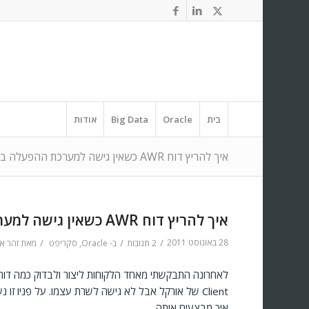
בית
Oracle
Big Data
אודות
איך להריץ דוח AWR כשאין גישה למערכת ההפעלה בשרת
איך להריץ דוח AWR כשאין גישה למערכת ההפעלה בשרת
28 באוגוסט 2011
/
/
/
2 תגובות
ב-
Oracle
,
סקריפט
מאת
זהר א
Client של אורקל אבל לא גישה לשרת עצמו. על פניו 
איך מבצעים אותה.