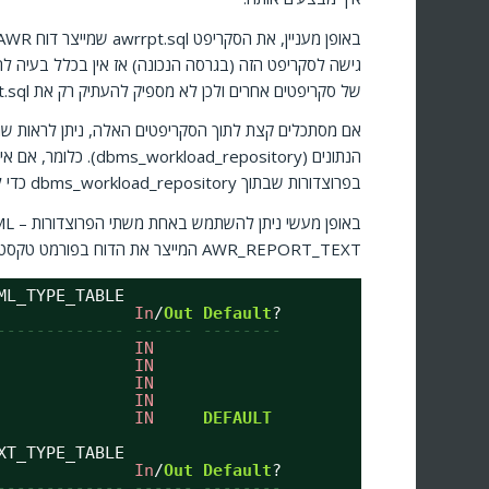
גישה לסקריפט הזה (בגרסה הנכונה) אז אין בכלל בעיה ל
של סקריפטים אחרים ולכן לא מספיק להעתיק רק את awrrpt.sql לתחנה שלנו.
הנתונים (_repository
בפרוצדורות שבתוך dbms_workload_repository כדי להציג את הדוח למסך או כדי לשמור אותו כקובץ.
AWR_REPORT_TEXT המייצר את הדוח בפורמט טקסטואלי. הפרוצדורות מקבלות את הפרמטרים הבאים:
ML_TYPE_TABLE
              
In
/
Out
Default
?
------------- ------ --------
              
IN
              
IN
              
IN
              
IN
              
IN
DEFAULT
XT_TYPE_TABLE
              
In
/
Out
Default
?
------------- ------ --------