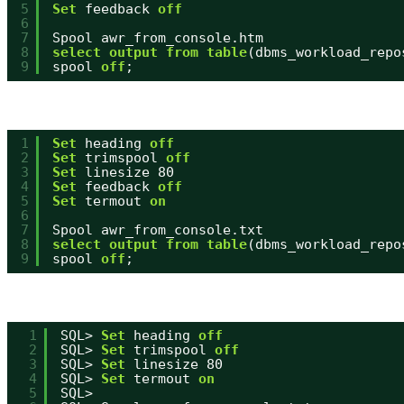
5
Set
feedback 
off
6
7
Spool awr_from_console.htm
8
select
output
from
table
(dbms_workload_repo
9
spool 
off
;
1
Set
heading 
off
2
Set
trimspool 
off
3
Set
linesize 80
4
Set
feedback 
off
5
Set
termout 
on
6
7
Spool awr_from_console.txt
8
select
output
from
table
(dbms_workload_repo
9
spool 
off
;
1
SQL> 
Set
heading 
off
2
SQL> 
Set
trimspool 
off
3
SQL> 
Set
linesize 80
4
SQL> 
Set
termout 
on
5
SQL>