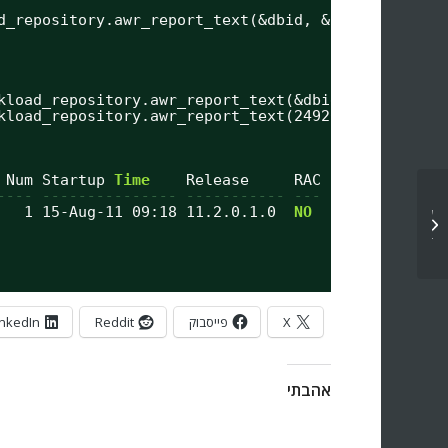
d_repository.awr_report_text(&dbid, &inst_num, &bi
kload_repository.awr_report_text(&dbid, &inst_num,
kload_repository.awr_report_text(2492639615, 1, 95
 Num Startup 
Time
Release     RAC
---- --------------- ----------- ---
   1 15-Aug-11 09:18 11.2.0.1.0  
NO
שבוע אורקל: Oracle Data Guard from
A to Z
X
פייסבוק
Reddit
inkedIn
אהבתי