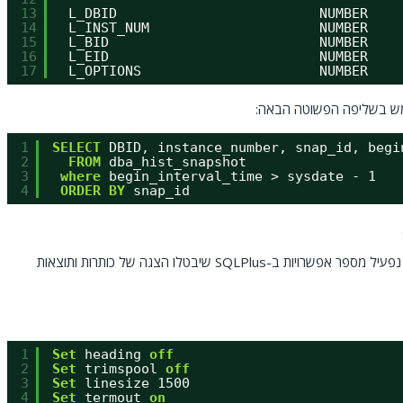
13
L_DBID                         NUMBER    
14
L_INST_NUM                     NUMBER    
15
L_BID                          NUMBER    
16
L_EID                          NUMBER    
17
L_OPTIONS                      NUMBER    
מש בשליפה הפשוטה הבאה:
1
SELECT
DBID, instance_number, snap_id, begi
2
FROM
dba_hist_snapshot
3
where
begin_interval_time > sysdate - 1
4
ORDER
BY
snap_id
בכדי להציג את דוח ה-AWR בצורה "נקייה" ככל האפשר, נפעיל מספר אפשרויות ב-SQLPlus שיבטלו הצגה של כותרות ותוצאות
1
Set
heading 
off
2
Set
trimspool 
off
3
Set
linesize 1500
4
Set
termout 
on