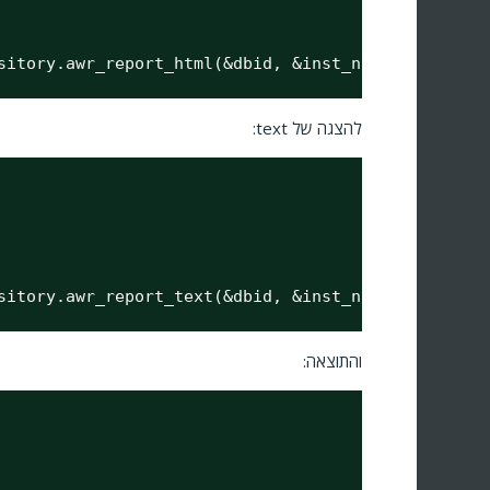
sitory.awr_report_html(&dbid, &inst_num, &bid, &ei
להצגה של text:
sitory.awr_report_text(&dbid, &inst_num, &bid, &ei
והתוצאה: