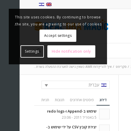
This site uses cookies. By continuing to browse
the site, you are agreeing to our use of cookies.
Accept settings
Settings
Hide notification only
/
סקריפט
/
איך להריץ דוח AWR כשאין גישה למערכת ההפעלה בשרת...
עברית
דירוג
פוסטים אחרונים
תגובות
תגיות
שימוש ב-Append ו-redo logs
5 באפריל 2011 - 23:06
יצירת קובץ CSV על ידי שימוש ב-