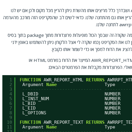
באופן מעניין, את הסקריפט awrrpt.sql שמייצר דוח AWR ושבדרך כלל מריצים אותו מהשרת ניתן להריץ מכל מקום ולכן אם יש לנו
הריץ אותו גם מהתחנה שלנו. כדאי לשים לב שהסקריפט הזה מורכב מהערמה
אם מסתכלים קצת לתוך הסקריפטים האלה, ניתן לראות שמה שקורה זה שבסך הכול מופעלות פרוצדורות מתוך package בתוך בסיס
dbms_workload). כלומר, אם אין לנו את הסקריפט (כמו שקרה לי אצל הלקוח) ניתן להשתמש באופן ידני
באופן מעשי ניתן להשתמש באחת משתי הפרוצדורות – AWR_REPORT_HTML המייצר את הדוח בפורמט HTML או
1
FUNCTION
AWR_REPORT_HTML 
RETURNS
AWRRPT_HT
2
Argument 
Name
Type      
3
------------------------------ ----------
4
L_DBID                         NUMBER    
5
L_INST_NUM                     NUMBER    
6
L_BID                          NUMBER    
7
L_EID                          NUMBER    
8
L_OPTIONS                      NUMBER    
9
10
FUNCTION
AWR_REPORT_TEXT 
RETURNS
AWRRPT_TE
11
Argument 
Name
Type      
12
------------------------------ ----------