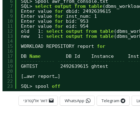
6
SQL> Spool awr_from_console.txt
7
SQL> 
select
output
from
table
(dbms_workloa
8
Enter value 
for
dbid: 2492639615
9
Enter value 
for
inst_num: 1
10
Enter value 
for
bid: 953
11
Enter value 
for
eid: 954
12
old   1: 
select
output
from
table
(dbms_wor
13
new   1: 
select
output
from
table
(dbms_wor
14
15
WORKLOAD REPOSITORY report 
for
16
17
DB 
Name
DB Id    Instance     Inst
18
------------ ----------- ------------ ----
19
GHTEST        2492639615 ghtest           
20
21
[…awr report…]
22
23
SQL> spool 
off
L
Telegram
WhatsApp
דואר אלקטרוני