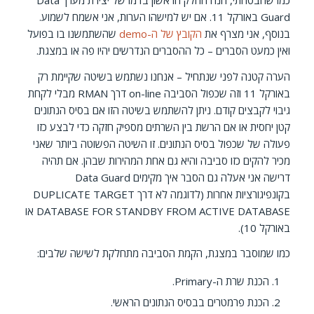
Guard באורקל 11. אם יש למישהו הערות, אני אשמח לשמוע.
בנוסף, אני מצרף את
הקובץ של ה-demo
שהשתמשנו בו בפועל
ואין כמעט הסברים – כל ההסברים הנדרשים יהיו פה או במצגת.
הערה קטנה לפני שנתחיל – אנחנו נשתמש בשיטה שקיימת רק
באורקל 11 וזה שכפול הסביבה on-line דרך RMAN מבלי לקחת
גיבוי לקבצים קודם. ניתן להשתמש בשיטה הזו אם בסיס הנתונים
קטן יחסית או אם הרשת בין השרתים מספיק חזקה כדי לבצע כזו
פעולה של שכפול בסיס הנתונים. זו השיטה הפשוטה ביותר שאני
מכיר להקים כזו סביבה והיא גם אחת המהירות שבהן. אם תהיה
דרישה אני אעלה גם הסבר איך מקימים Data Guard
בקונפיגורציות אחרות (לדוגמה לא דרך DUPLICATE TARGET
DATABASE FOR STANDBY FROM ACTIVE DATABASE או
באורקל 10).
כמו שמוסבר במצגת, הקמת הסביבה מתחלקת לשישה שלבים:
הכנת שרת ה-Primary.
הכנת פרמטרים בבסיס הנתונים הראשי.