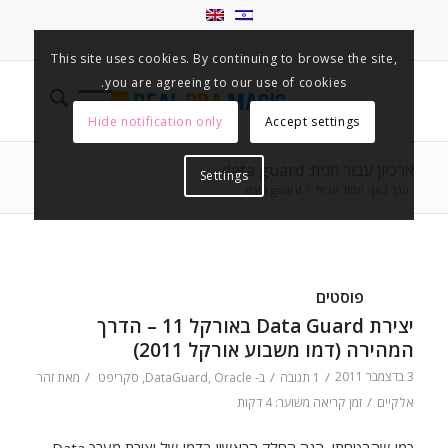
This site uses cookies. By continuing to browse the site,
you are agreeing to our use of cookies.
Hide notification only
Accept settings
ארכיון עבור תגית: data guard
Settings
הנך כאן:
עמוד הבית
/
data guard
פוסטים
יצירת Data Guard באורקל 11 – הדרך
המהירה (דמו משבוע אורקל 2011)
3 בדצמבר 2011
/
/
/
1 תגובה
ב-
Oracle
,
DataGuard
,
סקריפט
מאת
זהר
/
אלקיים
זמן קריאה משוער: 4 דקות
כמו שהבטחתי, הנה החלק הראשון בדמו של יצירת מערך Data