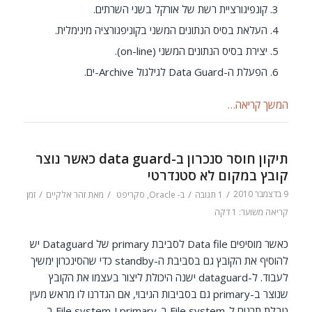
קונפיגורציית רשת של אורקל בשני השרתים.
העלאת בסיס הנתונים המשני בקוניפגורציה מינימלית.
יצירת בסיס הנתונים המשני (on-line).
הפעלת ה-Data Guard לגילגול Archive-ים.
המשך קריאה…
תיקון חוסר סנכרון ב-data guard כאשר נוצר
קובץ במקום לא סטנדרטי
9 בדצמבר 2010
/
/
/
/
1 תגובה
ב-
Oracle
,
סקריפט
מאת
זהר אלקיים
זמן
קריאה משוער: 1 דקה
כאשר מוסיפים Data file לסביבת primary של Dataguard יש
להוסיף את הקובץ גם בסביבת ה-standby כדי שהסינכרון ימשיך
לעבוד. ל-dataguard ישנה היכולת ליצור בעצמו את הקובץ
שנוצר ב-primary גם בסביבות הגיבוי, אם הגדרנו לו מראש מעין
טבלת תרגום ל-File system ב-primary ו-File system ב-