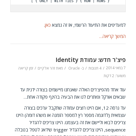
    { ROW | ROWS } { ONLY | WITH TIES } ]

למעדיפים את התיעוד הרשמי, אז זה נמצא
כאן
.
המשך קריאה…
פיצ'ר חדש: עמודת Identity
7 במאי 2014
/
/
/
/
4 תגובות
ב-
Oracle
מאת
זהר אלקיים
זמן קריאה
משוער: 2 דקות
עוד אחד מהפיצ'רים האלה שאנחנו מיישמים בצורה ידנית עד
שבאים אורקל ופותרים לנו את הבעיה בהינף פקודה אחת…
עד גרסה 12, אם היינו רוצים עמודה שתקבל ערכים בצורה
עצמאית (לדוגמה מספר רץ למספר הזמנה או משהו דומה) היינו
צריכים לבוא וליישם את זה בעצמנו. היינו צריכים להגדיר
sequence, היינו צריכים להגדיר trigger שידאג לטפל בטבלה