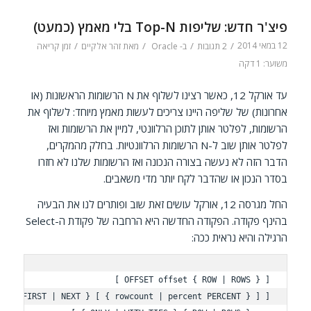
פיצ'ר חדש: שליפות Top-N בלי מאמץ (כמעט)
12 במאי 2014
/
/
/
/
2 תגובות
ב-
Oracle
מאת
זהר אלקיים
זמן קריאה
משוער: 1 דקה
עד אורקל 12, כאשר רצינו לשלוף את N הרשומות הראשונות (או
אחרונות) של שליפה היינו צריכים לעשות מאמץ מיוחד: לשלוף את
הרשומות, לפלטר אותן לתוכן הרלוונטי, למיין את הרשומות ואז
לפלטר אותן שוב ל-N הרשומות הרלוונטיות. בחלק מהמקרים,
הדבר הזה לא נעשה בצורה הנכונה ואז הרשומות שלנו לא חזרו
בסדר הנכון או שהדבר לקח יותר מדי משאבים.
החל מגרסה 12, אורקל עושים זאת שוב ופותרים לנו את הבעיה
בהינף פקודה. הפקודה החדשה היא הרחבה של פקודת ה-Select
הרגילה והיא נראית ככה: