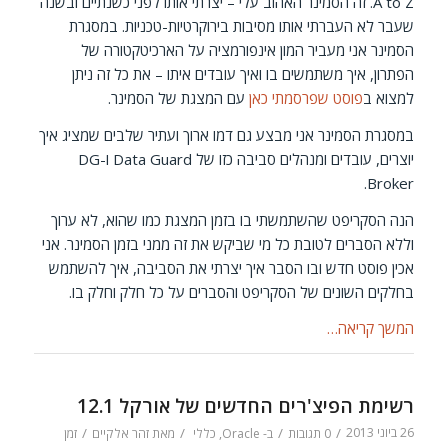
A to Z. זה הסמינר האהוב עלי – יצרתי אותו לפני כשנתיים ובשנה
שעבר לא העברתי אותו מסיבות בירוקרטיות-טכניות.
במסגרת
הסמינר אני מעביר המון אינפורמציה על הארכיטקטורה של
הפתרון, איך משתמשים בו ואיך עובדים איתו – את כל זה ניתן
למצוא ב
פוסט שפרסמתי כאן
עם המצגת של הסמינר.
במסגרת הסמינר אני מבצע גם דמו ארוך ועתיר שלבים שמציג איך
יוצרים, עובדים ומנהלים סביבה כזו של Data Guard ו-DG
Broker.
הנה הסקריפט שהשתמשתי בו בזמן המצגת כמו שהוא, לא ערוך
וללא הסברים לטובת כל מי שביקש את זה ממני בזמן הסמינר. אני
אכין פוסט חדש ובו הסבר איך יצרתי את הסביבה, איך להשתמש
בחלקים השונים של הסקריפט והסברים על כל חלק וחלק בו.
המשך קריאה…
רשימת הפיצ'רים החדשים של אורקל 12.1
26 ביוני 2013
/
/
/
/
0 תגובות
ב-
Oracle
,
כללי
מאת
זהר אלקיים
זמן