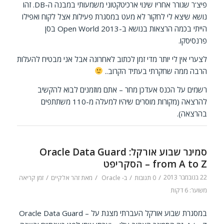
פיצ'ר שגורר אחריו שינוי ארכיטקטוני משמעותי במבנה ה-DB. זהו
נושא שיצא לי לחקור לא מעט במסגרת פעילות אצל לקוח ואפילו
הייתי בכמה הרצאות בנושא ב-Open World 2013 בסן
פרנסיסקו.
לצערי אין לי יותר מדי זמן לכתוב לאחרונה אבל אני מבטיח להעלות
הרבה ממה שחקרתי בעתיד הקרוב..
רשמים על הכנס אעדכן מחר – אתם מוזמנים לבוא להקשיב
להרצאה (מקורות מוסרים שיהיו למעלה מ-110 משתתפים
בהרצאה).
סמינר שבוע אורקל: Oracle Data Guard
from A to Z – הסקריפט
22 בנובמבר 2013
/
/
/
/
0 תגובות
ב-
Oracle
מאת
זהר אלקיים
זמן קריאה
משוער: 6 דקות
במסגרת שבוע אורקל העברתי מצגת על Oracle Data Guard –