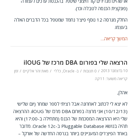
או שהיינו מגדירים קוד חיצוני שיטפל בהכנסת ערכים לעמודה
(פונקצית הכנסה לטבלה וכו').
החלק מגרסה 12 נוסף פיצ'ר נחמד שמטפל בכל הדברים האלה
בעצמו.
המשך קריאה…
הרצאה שלי בפורום DBA מרכז של ilOUG
10 בדצמבר 2013
/
/
/
/
0 תגובות
ב-
Oracle
,
כללי
מאת
זהר אלקיים
זמן
קריאה משוער: 1 דקה
אהלן,
לא יצא לי לכתוב לאחרונה אבל רציתי לספר שמחר (יום שלישי
(10/12/13) אני מרצה בפורום DBA מרכז של ilOUG. ההרצאה
שלי היא ההרצאה המסכמת של הכנס (מתחילה ב-17:00) והיא
תהיה בנושא Pluggable Database ב-Oracle 12c. מדובר
באחד הפיצ'רים המעניינים ביותר בגרסה החדשה של אורקל –