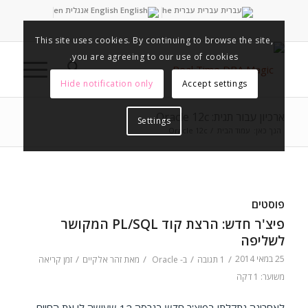
עברית
עברית
he
English
אנגלית
en
This site uses cookies. By continuing to browse the site,
you are agreeing to our use of cookies.
Hide notification only
Accept settings
ארכיון עבור תגית: Oracle 12c
Settings
הנך כאן:
עמוד הבית
/
Oracle 12c
פוסטים
פיצ'ר חדש: הרצת קוד PL/SQL המקושר
לשליפה
25 במאי 2014
/
/
/
/
1 תגובה
ב-
Oracle
מאת
זהר אלקיים
זמן קריאה
משוער: 1 דקה
לאחרונה נתקלתי בפיצ'ר חדש בגרסה 12 שעושה לי את החיים