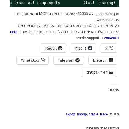
ll' To trace all components          (full tracing)
ערך trace נפוץ הוא 480300 שמנטר גם את ה-MCP (המאסטר) וגם
את ה-workers.
בעתיד אני מקווה לכתוב פוסט המשך עם הסברים איך קוראים את
הקבצים האלה ומבינים מה קורה בפועל ובנתיים ניתן לקרוא עוד ב-
note
286496.1
ב-oracle support.
X
פייסבוק
Reddit
WhatsApp
Telegram
LinkedIn
דואר אלקטרוני
אהבתי
תגיות:
trace
,
oracle
,
impdp
,
expdp
שתפו את הפוסט