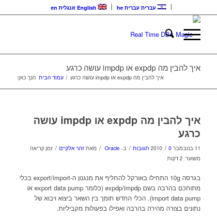
עברית
עברית
he
English
אנגלית
en
איך להבין מה expdp או impdp עושה כרגע
איך להבין מה expdp או impdp עושה כרגע
/
עמוד הבית
הנך כאן:
איך להבין מה expdp או impdp עושה
כרגע
/
/
/
/
11 בנובמבר 2010
0 תגובות
ב-
Oracle
מאת
זהר אלקיים
זמן קריאה
משוער: 2 דקות
בגרסה 10g התחילו באורקל להחליף את מנגנון ה-export/import בכלי
מתוחכם בהרבה בשם expdp/impdp (כלומר export data pump או
import data pump). הכלי החדש תומך בין השאר ביצוא ויבוא של
נתונים בצורה מהירה בהרבה ואפילו בפעולות מקביליות.