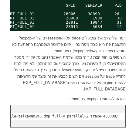
_NAME                       SPID    SERIAL#     PID
--------------------------- ------- ------- -------
_EXPORT_FULL_01            28906     38890      26
_EXPORT_FULL_01             28908      1939      30
_EXPORT_FULL_01             28911     19847      31
_EXPORT_FULL_01             28915      3684      12
רמה שלישית: איך מפעילים trace על ה-session-ים של ה-expdp?
התשובה פה היא קצת מפתיעה – קיים פרמטר (שלמרבה ההפתעה לא
מופיע כשמריצים expdp help=y) בשם trace.
השימוש בו הוא קצת טריקי מכוון שרמת ה-trace נקבעת על ידי מספר
הקסדצימלי בן 7 ספרות (אין צורך להוסיף 0x בהתחלה) ולא ניתן לתת
אותו בצורה דצימלית ורק ב-lower case. כמו כן, צריך הרשאות בפועל
להריץ trace על session אם רוצים לבצע את זה ומצד שני הרשאות
לעשות export על ידי שימוש ברולים:EXP_FULL_DATABASE/
IMP_FULL_DATABASE.
דוגמה לשימוש ב-expdp עם trace:
/app01/oracle 18:19> expdp zelkayam2 directory=HISTORY_DIR dumpfile=zelkayam2%u.dmp full=y parallel=2 trace=480300
