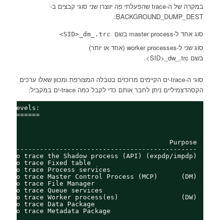
במקרה של ה-trace שהפעלתי פה יווצרו שני סוגי קבצים ב-
BACKGROUND_DUMP_DEST:
סוג אחד ל-master process בשם
_
.trc>
SID>_dm
סוג שני ל-worker processes (אחד או יותר)
בשם SID>_dw
.trc>.
_
סוגי ה-trace-ים הקיימים מרוכזים בטבלה המצורפת ומכוון שאלו ערכים
הקסהדצמיליים ניתן לחבר אותם כדי לקבל כמה trace-ים במקביל:
ace levels:
===========
nes
 in
ace                                         Purpose
--- -----------------------------------------------
DW: To trace the Shadow process (API) (expdp/impdp)
PV: To trace Fixed table
iv' To trace Process services
PM: To trace Master Control Process (MCP)      (DM)
PF: To trace File Manager
PC: To trace Queue services
PW: To trace Worker process(es)                (DW)
PD: To trace Data Package
TA: To trace Metadata Package