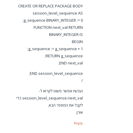
CREATE OR REPLACE PACKAGE BODY
session_level_sequence AS
g_sequence BINARY_INTEGER := 0;
FUNCTION next_val RETURN
BINARY_INTEGER IS
BEGIN
g_sequence := g_sequence + 1;
RETURN g_sequence;
END next_val;
END session_level_sequence;
/
ועכשיו אפשר פשוט לקרוא ל-
session_level_sequence.next_val כדי
לקבל את המספר הבא.
אורן.
Reply