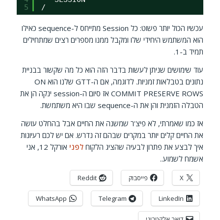
5
/   
עכשיו הכול יותר פשוט: כל Session מתייחס ל-sequence כאילו
הוא המשתמש היחידי שלו ומקבל ממנו מספרים רצים שמתחילים
תמיד ב-1.
עוד שימושים שניתן לעשות בדבר הזה הוא כל מה שקשור בבניית
נתונים בטבלאות זמניות. לדוגמה, אם ה-GTT שלנו הוא ON
COMMIT PRESERVE ROWS אז סיום ה-session ינקה הן את
הטבלה הזמנית והן את ה-sequence שבו היא משתמשת.
אז כמו שאמרתי, לא פיצ'ר שמשנה את החיים אבל בהחלט עושה
את החיים קלים יותר במקרים שבהם זה נדרש. אם יש לכם רעיונות
איך לבצע את פתרון לבעיה שהציג הלקוח
לפני
אורקל 12, אני
אשמח לשמוע..
X
פייסבוק
Reddit
WhatsApp
Telegram
LinkedIn
דואר אלקטרוני