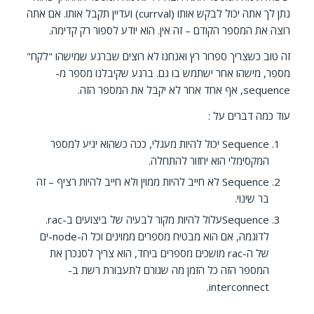
נתן לך אתה יכול לבקש אותו (currval) ועדיין תקבל אותו. אם אתה
רוצה את המספר הקודם – זה אין. הוא יודע לספור רק קדימה.
זה טוב כשצריך ספרור רץ ואנחנו לא רוצים שברגע שמישהו "לקח"
מספר, מישהו אחר ישתמש בו גם. ברגע שקיבלנו מספר מ-
sequence, אף אחד אחר לא יקבל את המספר הזה.
עוד כמה דברים על :
Sequence יכול להיות מעגלי, ככה כשהוא יגיע למספר
המקסימלי הוא יחזור להתחלה.
Sequence לא חייב להיות ממוין ולא חייב להיות רציף – זה
בר שינוי.
Sequenceעלול להיות מקור לבעיה של ביצועים ב-rac.
לדוגמה, אם הוא מבטיח מספרים ממוינים וכל ה-node-ים
של ה-rac מושכים מספרים ביחד, הוא צריך לסנכרן את
המספר הזה כל הזמן מה שגורם לתעבורת רשת ב-
interconnect.