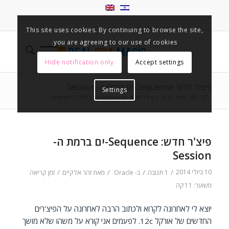
This site uses cookies. By continuing to browse the site,
you are agreeing to our use of cookies.
Hide notification only
Accept settings
פיצ'ר חדש: Sequence-ים ברמת ה-Session
Settings
הנך כאן:
עמוד הבית
/
פיצ'ר חדש: Sequence-ים ברמת ה-Session
פיצ'ר חדש: Sequence-ים ברמת ה-
Session
10 ביולי 2014
/
/
/
/
1 תגובה
ב-
Oracle
מאת
זהר אלקיים
זמן קריאה
משוער: 1 דקה
יוצא לי לאחרונה לקרוא ולכתוב הרבה לאחרונה על הפיצ'רים
החדשים של אורקל 12c. לפעמים אני קורא על משהו שלא מושך