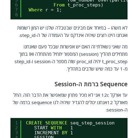
6
From
t_proc_steps)
7
Where
r = 1;
8
לא משהו – במיוחד אם מבינים שבטבלה שלנו יש המון רשומות
ואנחנו היינו רוצים שיהיה אינדקס על העמודה של ה-step_id.
מה שאני נשאלתי זה האם יש אפשרות שבכל פעם שאנחנו
מתחילים תהליך (session) המספור יתחיל מהתחלה ואז בתוך
t_proc_step יהיה proc_id שזה מספר ה-session ו-step_id
מ-1 עד כמה שיש שלבים בתהליך.
Sequence ברמת ה-Session
עד אורקל 12c אני לא מכיר פתרון שמאפשר את הדבר הזה. החל
מאורקל 12אנחנו יכולים להגדיר שיהיה לנו sequence ברמה של
ה-session:
1
CREATE
SEQUENCE
seq_step_session
2
START 
WITH
1
3
INCREMENT 
BY
1
4
SESSION