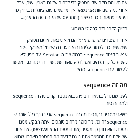
את תשומת הלב שלי מספיק כדי לכתוב על זה באופן ישיר, אבל
אחרי כמה שבועות אני נשאל איך מיישמים פונקציונליות בדיוק כזו
ואז אני פתאום נזכר בפיצ'ר (ומתבעס שהוא בגרסה הבאה)…
בדיוק הדבר הזה קרה לי השבוע.
אחד הפיצ'רים שרפרפתי עליהם ולא מצאתי אותם מספיק
שימושיים כדי לכתוב עליהם היא העובדה שהחל מאורקל 12c
אפשר ליצור sequence ברמה של ה-Session. על פניו, לא
נשמע כל כך מלהיב ואפילו לא מאוד שימושי – הרי מה כבר אפשר
לעשות עם sequence כזה?
מה זה sequence
לפני שנתחיל בתיאור הבעיה, בוא נסביר קודם מה זה sequence
ולמה זה טוב.
כשאני מסביר בקורסים מה זה sequence אני בדרך כלל אומר ש-
sequence זה כמו מר סופר מרחוב סומסום. אתה מבקש ממנו
מספר, והוא נותן לך מספר (את המספר הבא nextval). אם אחרי
ששאלת מה המספר אתה רוצה לדעת מה המספר האחרון שהוא