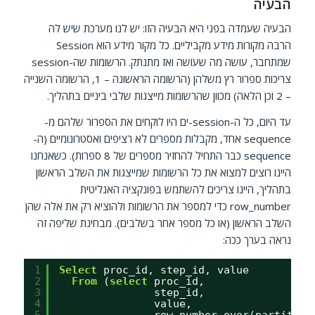
הבעיה
הבעיה שעמדה בפני היא הבעיה הזו: יש לנו מערכת שיש לה
הרבה מקורות מידע מקביליים. כל מקור מידע הוא Session
שמתחבר, עושה מה שעושה ואז מתנתק. הרשומות שה-session
צריכות ספרור רץ משלהן (הרשומה הראשונה – 1, הרשומה השנייה
– 2 וכן הלאה) מכוון שהרשומות מייצגות שלבי ביניים בתהליך.
עד היום, כל ה-session-ים היו לוקחים את הספרור שלהם מ-
sequence אחד, מקבלות מספרים לא רציפים ואסטרונומיים (ה-
sequence כבר התחיל להחזיר מספרים של 8 ספרות). כשאנחנו
היינו רוצים למצוא את כל הרשומות שמייצגות את השלב הראשון
בתהליך, היינו צריכים להשתמש בפונקציה האנליטית
row_number כדי למספר את הרשומות ולהוציא רק את אלה שהן
השלב הראשון (או כל מספר אחר בשלבים). מבחינת שליפה זה
נראה בערך ככה:
1
Select
proc_id, step_id, value
2
From
(
select
proc_id,
3
step_id,
4
value,
5
row_number over(partition